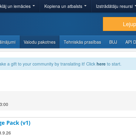
tklāj un iemācies
Kopiena un atbalsts
Izstrādātāju resursi
Lejup
šinājumi
Valodu pakotnes
Tehniskās prasības
BUJ
API 
ake a gift to your community by translating it! Click
here
to start.
23:00
ge Pack (v1)
3.9.26