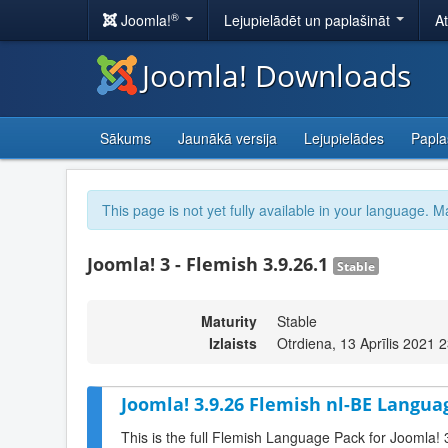
®
Joomla!
Lejupielādēt un paplašināt
A
Joomla! Downloads
Sākums
Jaunākā versija
Lejupielādes
Papla
This page is not yet fully available in your language. M
Joomla! 3 - Flemish 3.9.26.1
Stable
Maturity
Stable
Izlaists
Otrdiena, 13 Aprīlis 2021 
Joomla! 3.9.26 Flemish nl-BE Langua
This is the full Flemish Language Pack for Joomla! 