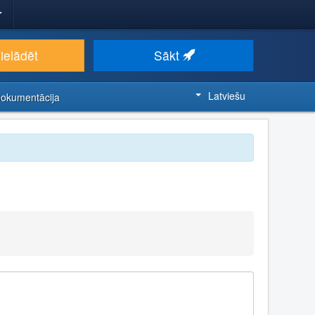
ielādēt
Sākt
Latviešu
Dokumentācija