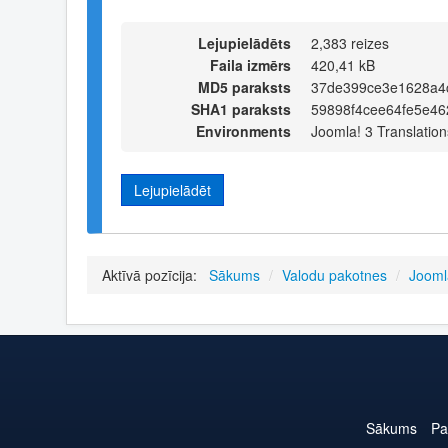
Lejupielādēts
2,383 reizes
Faila izmērs
420,41 kB
MD5 paraksts
37de399ce3e1628a4
SHA1 paraksts
59898f4cee64fe5e4
Environments
Joomla! 3 Translation
Lejupielādēt
Aktīvā pozīcija:
Sākums
/
Valodu pakotnes
/
Jooml
Sākums
Pa