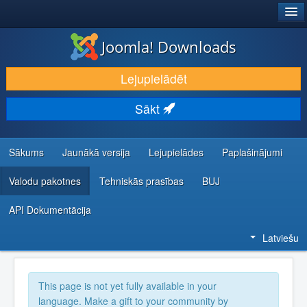
®
JOOMLA!
Joomla! Downloads
LEJUPIELĀDĒT UN PAPLAŠINĀT
Lejupielādēt
ATKLĀJ UN IEMĀCIES
Sākt
KOPIENA UN ATBALSTS
IZSTRĀDĀTĀJU RESURSI
Sākums
Jaunākā versija
Lejupielādes
Paplašinājumi
Valodu pakotnes
Tehniskās prasības
BUJ
API Dokumentācija
Latviešu
This page is not yet fully available in your
language. Make a gift to your community by