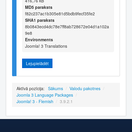
416,76 kB
MD5 paraksts
f82c237ac1b305e81d5bdb9fecf35fe2
SHA1 paraksts
8b0843ecd4dc78e7ff8ab728672e04d1a102a
9e8
Environments
Joomla! 3 Translations
Lejupielādēt
Aktīvā pozīcija:
Sākums
/
Valodu pakotnes
/
Joomla 3 Language Packages
/
Joomla! 3 - Flemish
/
3.9.2.1