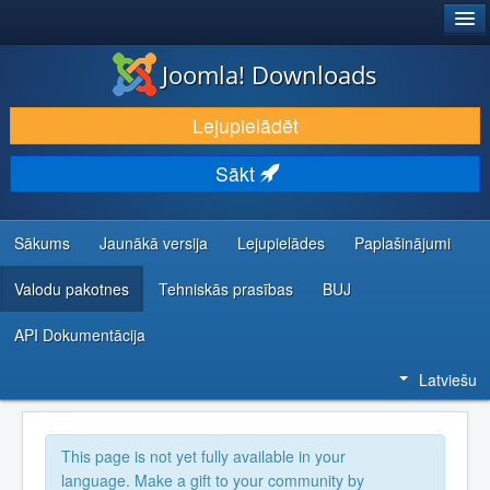
®
JOOMLA!
Joomla! Downloads
LEJUPIELĀDĒT UN PAPLAŠINĀT
Lejupielādēt
ATKLĀJ UN IEMĀCIES
Sākt
KOPIENA UN ATBALSTS
IZSTRĀDĀTĀJU RESURSI
Sākums
Jaunākā versija
Lejupielādes
Paplašinājumi
Valodu pakotnes
Tehniskās prasības
BUJ
API Dokumentācija
Latviešu
This page is not yet fully available in your
language. Make a gift to your community by