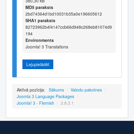
380,30 kB
MD5 paraksts
2bd74364d1bd10031b35a0e196605612
SHA1 paraksts
82723962b4f4147ccb66d948c268eb81074d9
194
Environments
Joomla! 3 Translations
Lejupielādēt
Aktīvā pozīcija:
Sākums
/
Valodu pakotnes
/
Joomla 3 Language Packages
/
Joomla! 3 - Flemish
/
3.8.3.1