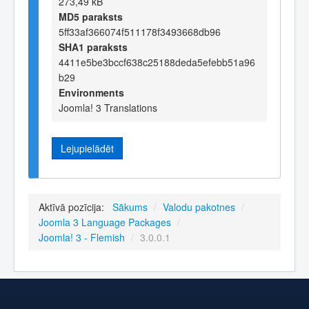
273,49 kB
MD5 paraksts
5ff33af366074f511178f3493668db96
SHA1 paraksts
4411e5be3bccf638c25188deda5efebb51a96
b29
Environments
Joomla! 3 Translations
Lejupielādēt
Aktīvā pozīcija:
Sākums
/
Valodu pakotnes
/
Joomla 3 Language Packages
/
Joomla! 3 - Flemish
/
3.0.0.1