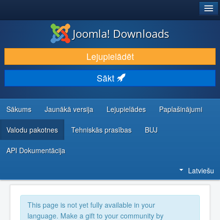
®
JOOMLA!
Joomla! Downloads
LEJUPIELĀDĒT UN PAPLAŠINĀT
Lejupielādēt
ATKLĀJ UN IEMĀCIES
Sākt
KOPIENA UN ATBALSTS
IZSTRĀDĀTĀJU RESURSI
Sākums
Jaunākā versija
Lejupielādes
Paplašinājumi
Valodu pakotnes
Tehniskās prasības
BUJ
API Dokumentācija
Latviešu
This page is not yet fully available in your
language. Make a gift to your community by