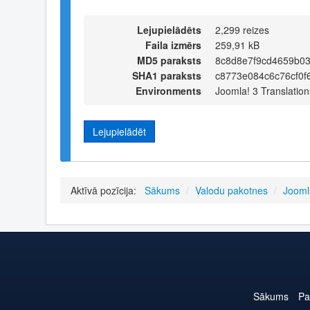
Lejupielādēts
2,299 reizes
Faila izmērs
259,91 kB
MD5 paraksts
8c8d8e7f9cd4659b0
SHA1 paraksts
c8773e084c6c76cf0f
Environments
Joomla! 3 Translation
Lejupielādēt
Aktīvā pozīcija:
Sākums
/
Valodu pakotnes
/
Jooml
Sākums
Pa