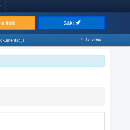
ielādēt
Sākt
Latviešu
Dokumentācija