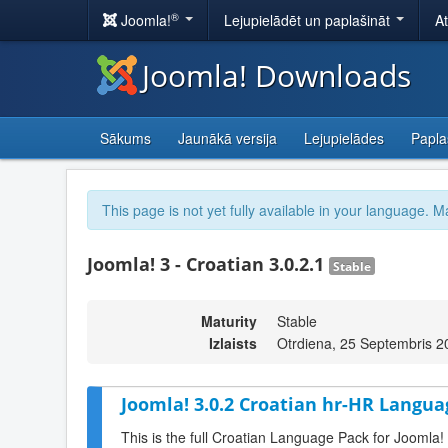
®
Joomla!
Lejupielādēt un paplašināt
A
Joomla! Downloads
Sākums
Jaunākā versija
Lejupielādes
Papla
This page is not yet fully available in your language. M
Joomla! 3 - Croatian 3.0.2.1
Stable
Maturity
Stable
Izlaists
Otrdiena, 25 Septembris 2
Joomla! 3.0.2 Croatian hr-HR Langua
This is the full Croatian Language Pack for Joomla!