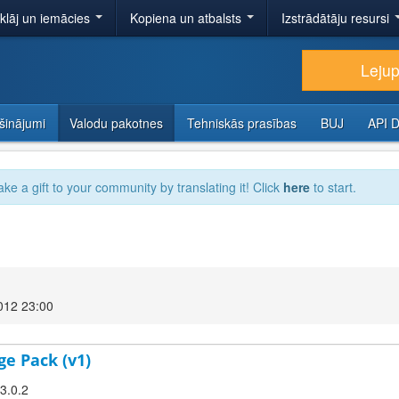
tklāj un iemācies
Kopiena un atbalsts
Izstrādātāju resursi
Lejup
šinājumi
Valodu pakotnes
Tehniskās prasības
BUJ
API 
ake a gift to your community by translating it! Click
here
to start.
012 23:00
ge Pack (v1)
 3.0.2