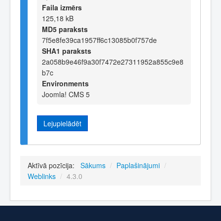
Faila izmērs
125,18 kB
MD5 paraksts
7f5e8fe39ca1957ff6c13085b0f757de
SHA1 paraksts
2a058b9e46f9a30f7472e27311952a855c9e8
b7c
Environments
Joomla! CMS 5
Lejupielādēt
Aktīvā pozīcija:
Sākums
/
Paplašinājumi
/
Weblinks
/
4.3.0