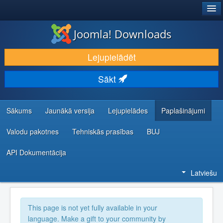
®
JOOMLA!
Joomla! Downloads
LEJUPIELĀDĒT UN PAPLAŠINĀT
Lejupielādēt
ATKLĀJ UN IEMĀCIES
Sākt
KOPIENA UN ATBALSTS
IZSTRĀDĀTĀJU RESURSI
Sākums
Jaunākā versija
Lejupielādes
Paplašinājumi
Valodu pakotnes
Tehniskās prasības
BUJ
API Dokumentācija
Latviešu
This page is not yet fully available in your
language. Make a gift to your community by