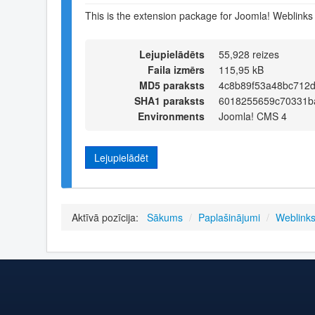
This is the extension package for Joomla! Weblinks 
Lejupielādēts
55,928 reizes
Faila izmērs
115,95 kB
MD5 paraksts
4c8b89f53a48bc712
SHA1 paraksts
6018255659c70331b
Environments
Joomla! CMS 4
Lejupielādēt
Aktīvā pozīcija:
Sākums
/
Paplašinājumi
/
Weblink