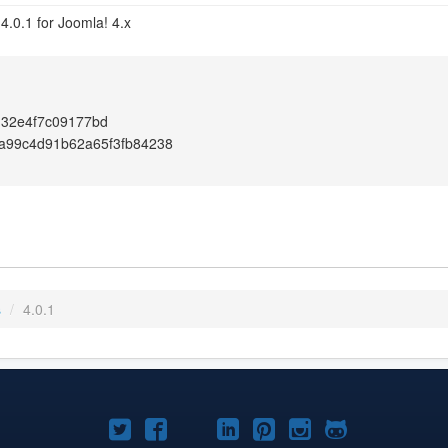
4.0.1 for Joomla! 4.x
d32e4f7c09177bd
a99c4d91b62a65f3fb84238
s
/
4.0.1
Joomla!
Joomla!
Joomla!
Joomla!
Joomla!
Joomla!
Joomla!