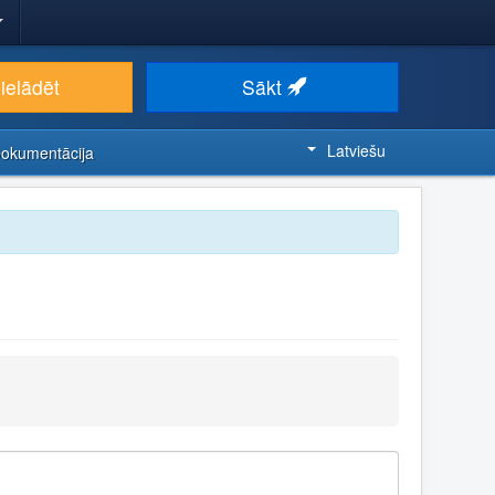
ielādēt
Sākt
Latviešu
Dokumentācija