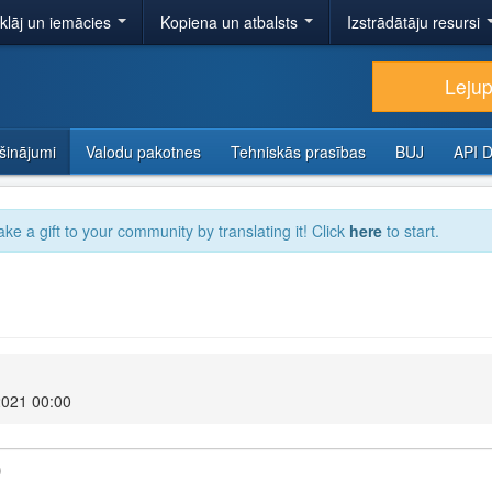
tklāj un iemācies
Kopiena un atbalsts
Izstrādātāju resursi
Lejup
šinājumi
Valodu pakotnes
Tehniskās prasības
BUJ
API 
ake a gift to your community by translating it! Click
here
to start.
2021 00:00
)