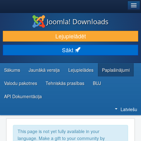
®
JOOMLA!
Joomla! Downloads
LEJUPIELĀDĒT UN PAPLAŠINĀT
Lejupielādēt
ATKLĀJ UN IEMĀCIES
Sākt
KOPIENA UN ATBALSTS
IZSTRĀDĀTĀJU RESURSI
Sākums
Jaunākā versija
Lejupielādes
Paplašinājumi
Valodu pakotnes
Tehniskās prasības
BUJ
API Dokumentācija
Latviešu
This page is not yet fully available in your
language. Make a gift to your community by