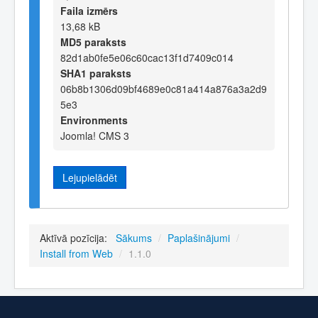
Faila izmērs
13,68 kB
MD5 paraksts
82d1ab0fe5e06c60cac13f1d7409c014
SHA1 paraksts
06b8b1306d09bf4689e0c81a414a876a3a2d9
5e3
Environments
Joomla! CMS 3
Lejupielādēt
Aktīvā pozīcija:
Sākums
/
Paplašinājumi
/
Install from Web
/
1.1.0