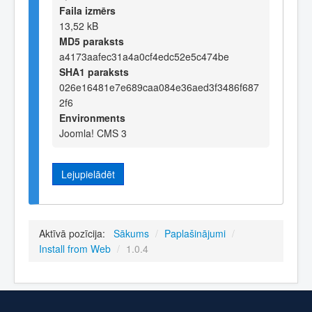
Faila izmērs
13,52 kB
MD5 paraksts
a4173aafec31a4a0cf4edc52e5c474be
SHA1 paraksts
026e16481e7e689caa084e36aed3f3486f687
2f6
Environments
Joomla! CMS 3
Lejupielādēt
Aktīvā pozīcija:
Sākums
/
Paplašinājumi
/
Install from Web
/
1.0.4