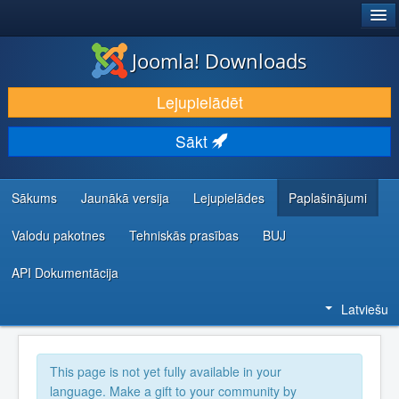
®
JOOMLA!
Joomla! Downloads
LEJUPIELĀDĒT UN PAPLAŠINĀT
Lejupielādēt
ATKLĀJ UN IEMĀCIES
Sākt
KOPIENA UN ATBALSTS
IZSTRĀDĀTĀJU RESURSI
Sākums
Jaunākā versija
Lejupielādes
Paplašinājumi
Valodu pakotnes
Tehniskās prasības
BUJ
API Dokumentācija
Latviešu
This page is not yet fully available in your
language. Make a gift to your community by