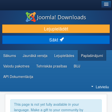
®
JOOMLA!
Joomla! Downloads
LEJUPIELĀDĒT UN PAPLAŠINĀT
Lejupielādēt
ATKLĀJ UN IEMĀCIES
Sākt
KOPIENA UN ATBALSTS
IZSTRĀDĀTĀJU RESURSI
Sākums
Jaunākā versija
Lejupielādes
Paplašinājumi
Valodu pakotnes
Tehniskās prasības
BUJ
API Dokumentācija
Latviešu
This page is not yet fully available in your
language. Make a gift to your community by