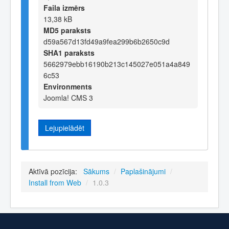
Faila izmērs
13,38 kB
MD5 paraksts
d59a567d13fd49a9fea299b6b2650c9d
SHA1 paraksts
5662979ebb16190b213c145027e051a4a849
6c53
Environments
Joomla! CMS 3
Lejupielādēt
Aktīvā pozīcija:
Sākums
/
Paplašinājumi
/
Install from Web
/
1.0.3