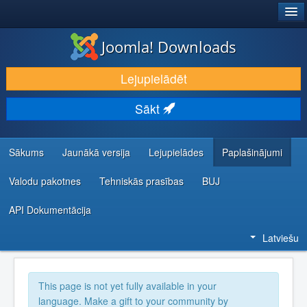
®
JOOMLA!
Joomla! Downloads
LEJUPIELĀDĒT UN PAPLAŠINĀT
Lejupielādēt
ATKLĀJ UN IEMĀCIES
Sākt
KOPIENA UN ATBALSTS
IZSTRĀDĀTĀJU RESURSI
Sākums
Jaunākā versija
Lejupielādes
Paplašinājumi
Valodu pakotnes
Tehniskās prasības
BUJ
API Dokumentācija
Latviešu
This page is not yet fully available in your
language. Make a gift to your community by