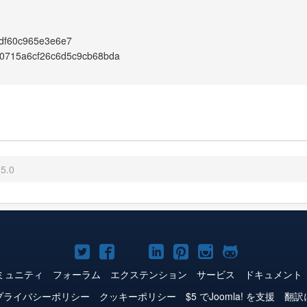
df60c965e3e6e7
0715a6cf26c6d5c9cb68bda
.5.0
Joomla!
Joomla!
Joomla!
Joomla!
Joomla!
Joomla!
Joomla!
Twitter
Facebook
YouTube
LinkedIn
Pinterest
Instagram
GitHub
ミュニティ
フォーラム
エクステンション
サービス
ドキュメント
プライバシーポリシー
クッキーポリシー
$5 でJoomla! を支援
翻訳