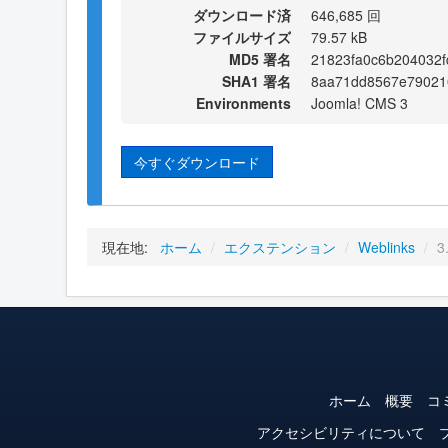
ダウンロード済
646,685 回
ファイルサイズ
79.57 kB
MD5 署名
21823fa0c6b204032f
SHA1 署名
8aa71dd8567e79021
Environments
Joomla! CMS 3
今すぐダウンロード
現在地:
ホーム
/
エクステンション
/
Weblinks
/
3
ホーム
概要
コ
アクセシビリティについて