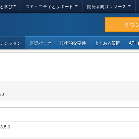
と学び
コミュニティとサポート
開発者向けリソース
ダウ
テンション
言語パック
技術的な要件
よくある質問
API
30
)
 3.5.0