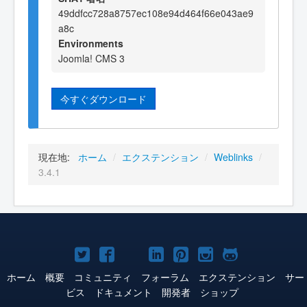
49ddfcc728a8757ec108e94d464f66e043ae9
a8c
Environments
Joomla! CMS 3
今すぐダウンロード
現在地:
ホーム
/
エクステンション
/
Weblinks
/
3.4.1
Joomla!
Joomla!
Joomla!
Joomla!
Joomla!
Joomla!
Joomla!
Twitter
Facebook
YouTube
LinkedIn
Pinterest
Instagram
GitHub
ホーム
概要
コミュニティ
フォーラム
エクステンション
サー
ビス
ドキュメント
開発者
ショップ