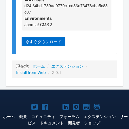
d24f64bd1789aa9779c1cd86e73478eba5c83
c07
Environments
Joomla! CMS 3
今すぐダウンロード
現在地:
ホーム
/
エクステンション
/
Install from Web
/
2.0.1
Joomla!
Joomla!
Joomla!
Joomla!
Joomla!
Joomla!
Joomla!
Twitter
Facebook
YouTube
LinkedIn
Pinterest
Instagram
GitHub
ホーム
概要
コミュニティ
フォーラム
エクステンション
サー
ビス
ドキュメント
開発者
ショップ