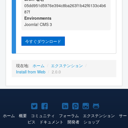
05dd951d5976e394c8ba263f1b42f6133c4b6
87f
Environments
Joomla! CMS 3
今すぐダウンロード
現在地:
ホーム
/
エクステンション
/
Install from Web
/
2.0.0
Joomla!
Joomla!
Joomla!
Joomla!
Joomla!
Joomla!
Joomla!
Twitter
Facebook
YouTube
LinkedIn
Pinterest
Instagram
GitHub
ホーム
概要
コミュニティ
フォーラム
エクステンション
サー
ビス
ドキュメント
開発者
ショップ