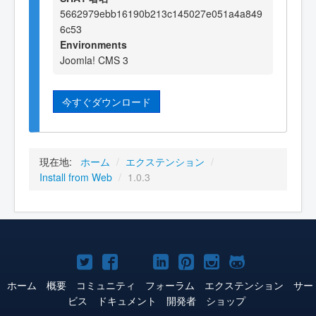
5662979ebb16190b213c145027e051a4a849
6c53
Environments
Joomla! CMS 3
今すぐダウンロード
現在地:
ホーム
/
エクステンション
/
Install from Web
/
1.0.3
Joomla!
Joomla!
Joomla!
Joomla!
Joomla!
Joomla!
Joomla!
Twitter
Facebook
YouTube
LinkedIn
Pinterest
Instagram
GitHub
ホーム
概要
コミュニティ
フォーラム
エクステンション
サー
ビス
ドキュメント
開発者
ショップ