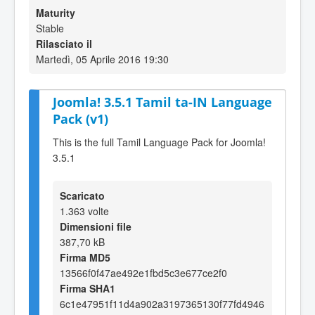
Maturity
Stable
Rilasciato il
Martedì, 05 Aprile 2016 19:30
Joomla! 3.5.1 Tamil ta-IN Language
Pack (v1)
This is the full Tamil Language Pack for Joomla!
3.5.1
Scaricato
1.363 volte
Dimensioni file
387,70 kB
Firma MD5
13566f0f47ae492e1fbd5c3e677ce2f0
Firma SHA1
6c1e47951f11d4a902a3197365130f77fd4946