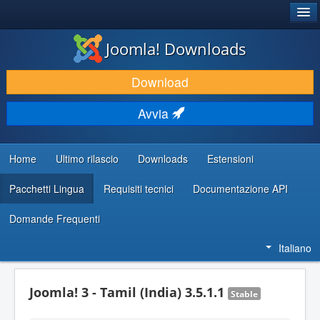
®
JOOMLA!
Joomla! Downloads
SCARICA & ESTENDI
Download
SCOPRI & IMPARA
Avvia
COMUNITÀ & SUPPORTO
RISORSE PER SVILUPPATORI
Home
Ultimo rilascio
Downloads
Estensioni
Pacchetti Lingua
Requisiti tecnici
Documentazione API
Domande Frequenti
Italiano
Joomla! 3 - Tamil (India) 3.5.1.1
Stable