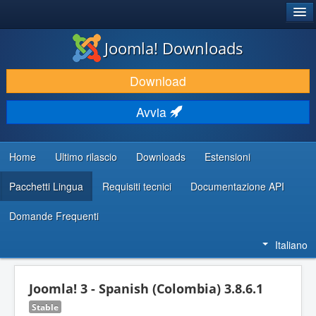
®
JOOMLA!
Joomla! Downloads
SCARICA & ESTENDI
Download
SCOPRI & IMPARA
Avvia
COMUNITÀ & SUPPORTO
RISORSE PER SVILUPPATORI
Home
Ultimo rilascio
Downloads
Estensioni
Pacchetti Lingua
Requisiti tecnici
Documentazione API
Domande Frequenti
Italiano
Joomla! 3 - Spanish (Colombia) 3.8.6.1
Stable