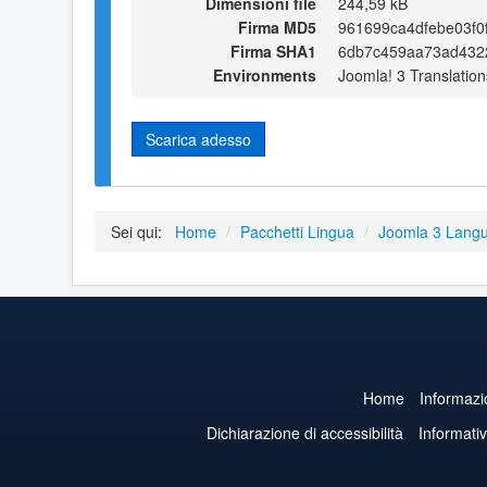
Dimensioni file
244,59 kB
Firma MD5
961699ca4dfebe03f0
Firma SHA1
6db7c459aa73ad432
Environments
Joomla! 3 Translation
Scarica adesso
Sei qui:
Home
/
Pacchetti Lingua
/
Joomla 3 Lang
Home
Informazi
Dichiarazione di accessibilità
Informati