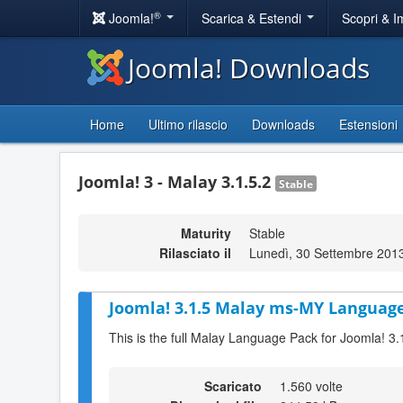
®
Joomla!
Scarica & Estendi
Scopri & 
Joomla! Downloads
Home
Ultimo rilascio
Downloads
Estensioni
Joomla! 3 - Malay 3.1.5.2
Stable
Maturity
Stable
Rilasciato il
Lunedì, 30 Settembre 201
Joomla! 3.1.5 Malay ms-MY Language
This is the full Malay Language Pack for Joomla! 3.
Scaricato
1.560 volte