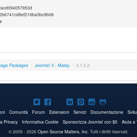
facd094057953d
2b6741cd8ef216ba3bc9b06
s
uage Packages
/
Joomla! 3 - Malay
/
3.1.5.2
Joomla!
Joomla!
Joomla!
Joomla!
Joomla!
Joomla!
Joomla!
su
su
su
su
su
su
su
oni
Comunità
Forum
Estensioni
Servizi
Documentazione
Svil
Twitter
Facebook
YouTube
LinkedIn
Pinterest
Instagram
GitHub
va Privacy
Informativa Cookie
Sponsorizza Joomla! con $5
Aiuta a
© 2005 - 2026
Open Source Matters, Inc.
Tutti i diritti riservati.