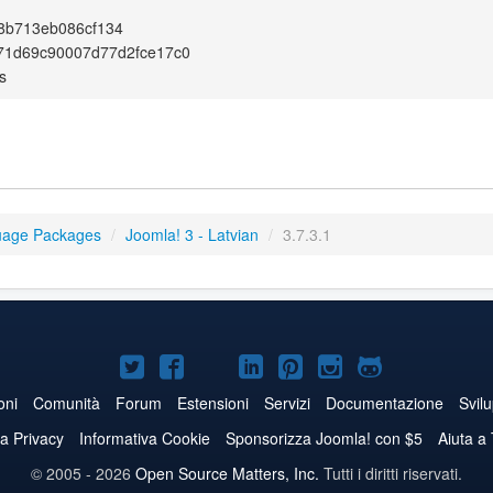
8b713eb086cf134
71d69c90007d77d2fce17c0
s
uage Packages
/
Joomla! 3 - Latvian
/
3.7.3.1
Joomla!
Joomla!
Joomla!
Joomla!
Joomla!
Joomla!
Joomla!
su
su
su
su
su
su
su
oni
Comunità
Forum
Estensioni
Servizi
Documentazione
Svil
Twitter
Facebook
YouTube
LinkedIn
Pinterest
Instagram
GitHub
va Privacy
Informativa Cookie
Sponsorizza Joomla! con $5
Aiuta a
© 2005 - 2026
Open Source Matters, Inc.
Tutti i diritti riservati.