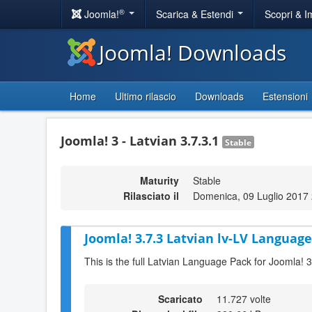
®
Joomla!
Scarica & Estendi
Scopri & 
Joomla! Downloads
Home
Ultimo rilascio
Downloads
Estensioni
Joomla! 3 - Latvian 3.7.3.1
Stable
Maturity
Stable
Rilasciato il
Domenica, 09 Luglio 2017
Joomla! 3.7.3 Latvian lv-LV Language
This is the full Latvian Language Pack for Joomla! 3
Scaricato
11.727 volte