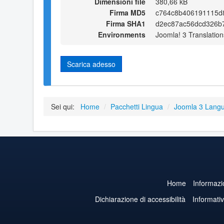
Dimensioni file
380,66 kB
Firma MD5
c764c8b406191115d
Firma SHA1
d2ec87ac56dcd326b
Environments
Joomla! 3 Translation
Scarica adesso
Sei qui:
Home
/
Pacchetti Lingua
/
Joomla 3 Lang
Home
Informazi
Dichiarazione di accessibilità
Informati