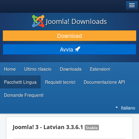
®
JOOMLA!
Joomla! Downloads
SCARICA & ESTENDI
Download
SCOPRI & IMPARA
Avvia
COMUNITÀ & SUPPORTO
RISORSE PER SVILUPPATORI
Home
Ultimo rilascio
Downloads
Estensioni
Pacchetti Lingua
Requisiti tecnici
Documentazione API
Domande Frequenti
Italiano
Joomla! 3 - Latvian 3.3.6.1
Stable