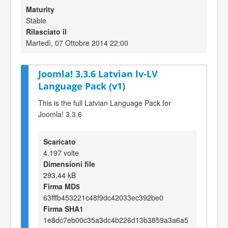
Maturity
Stable
Rilasciato il
Martedì, 07 Ottobre 2014 22:00
Joomla! 3.3.6 Latvian lv-LV
Language Pack (v1)
This is the full Latvian Language Pack for
Joomla! 3.3.6
Scaricato
4.197 volte
Dimensioni file
293,44 kB
Firma MD5
63fffb453221c48f9dc42033ec392be0
Firma SHA1
1e8dc7eb00c35a3dc4b226d13b3859a3a6a5