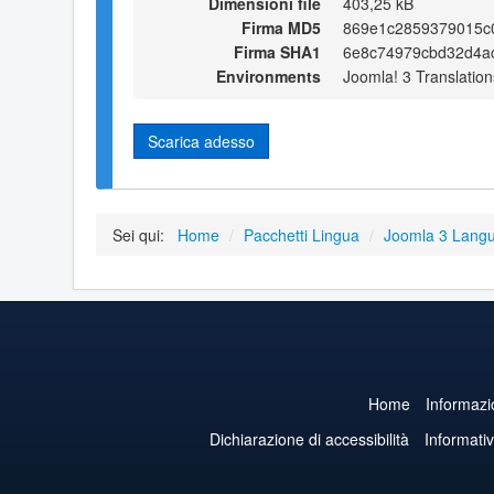
Dimensioni file
403,25 kB
Firma MD5
869e1c2859379015c
Firma SHA1
6e8c74979cbd32d4a
Environments
Joomla! 3 Translation
Scarica adesso
Sei qui:
Home
/
Pacchetti Lingua
/
Joomla 3 Lang
Home
Informazi
Dichiarazione di accessibilità
Informati