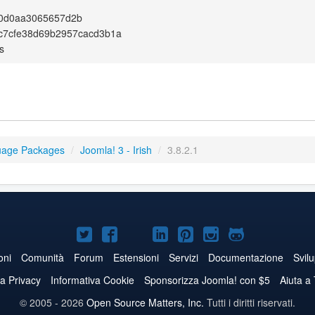
0d0aa3065657d2b
c7cfe38d69b2957cacd3b1a
s
uage Packages
/
Joomla! 3 - Irish
/
3.8.2.1
Joomla!
Joomla!
Joomla!
Joomla!
Joomla!
Joomla!
Joomla!
su
su
su
su
su
su
su
oni
Comunità
Forum
Estensioni
Servizi
Documentazione
Svil
Twitter
Facebook
YouTube
LinkedIn
Pinterest
Instagram
GitHub
va Privacy
Informativa Cookie
Sponsorizza Joomla! con $5
Aiuta a
© 2005 - 2026
Open Source Matters, Inc.
Tutti i diritti riservati.