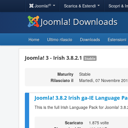
®
Joomla!
Scarica & Estendi
Scopri & 
Joomla! Downloads
Home
Ultimo rilascio
Downloads
Estensioni
Joomla! 3 - Irish 3.8.2.1
Stable
Maturity
Stable
Rilasciato il
Martedì, 07 Novembre 201
Joomla! 3.8.2 Irish ga-IE Language Pa
This is the full Irish Language Pack for Joomla! 3.8.
Scaricato
1.875 volte