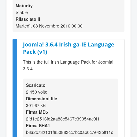
Maturity
Stable
Rilasciato il
Martedì, 08 Novembre 2016 00:00
Joomla! 3.6.4 Irish ga-IE Language
Pack (v1)
This is the full Irish Language Pack for Joomla!
3.6.4
Scaricato
2.450 volte
Dimensioni file
301,67 kB
Firma MD5
2fd1e2516fd2aa88c5467c39054ac9f1
Firma SHA1
b6a2c732101f650883cc7bc0ab0c7e43bff11c