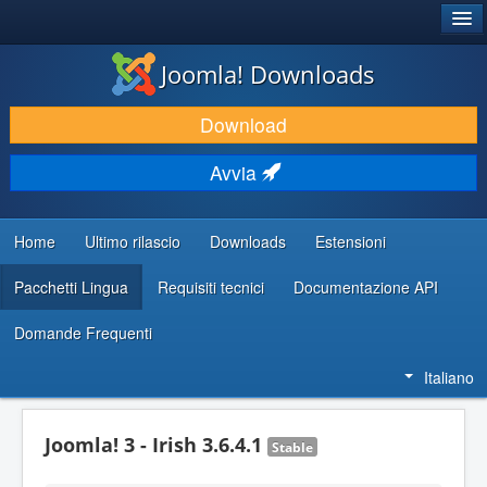
®
JOOMLA!
Joomla! Downloads
SCARICA & ESTENDI
Download
SCOPRI & IMPARA
Avvia
COMUNITÀ & SUPPORTO
RISORSE PER SVILUPPATORI
Home
Ultimo rilascio
Downloads
Estensioni
Pacchetti Lingua
Requisiti tecnici
Documentazione API
Domande Frequenti
Italiano
Joomla! 3 - Irish 3.6.4.1
Stable