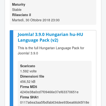
Maturity
Stable
Rilasciato il
Martedì, 30 Ottobre 2018 23:00
Joomla! 3.9.0 Hungarian hu-HU
Language Pack (v2)
This is the full Hungarian Language Pack for
Joomla! 3.9.0
Scaricato
1.592 volte
Dimensioni file
456,52 kB
Firma MD5
4240e38a0cd7f09466e37ef63370651e
Firma SHA1
0117a6ea3aa5fbdfab634dee93bea66d45f18e