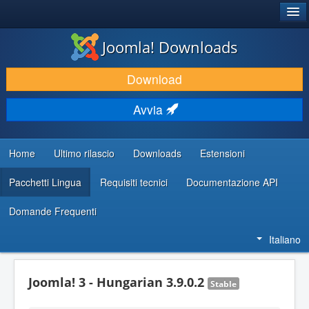
®
JOOMLA!
Joomla! Downloads
SCARICA & ESTENDI
Download
SCOPRI & IMPARA
Avvia
COMUNITÀ & SUPPORTO
RISORSE PER SVILUPPATORI
Home
Ultimo rilascio
Downloads
Estensioni
Pacchetti Lingua
Requisiti tecnici
Documentazione API
Domande Frequenti
Italiano
Joomla! 3 - Hungarian 3.9.0.2
Stable