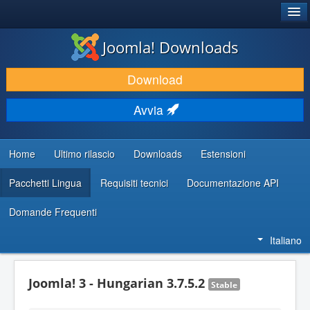
®
JOOMLA!
Joomla! Downloads
SCARICA & ESTENDI
Download
SCOPRI & IMPARA
Avvia
COMUNITÀ & SUPPORTO
RISORSE PER SVILUPPATORI
Home
Ultimo rilascio
Downloads
Estensioni
Pacchetti Lingua
Requisiti tecnici
Documentazione API
Domande Frequenti
Italiano
Joomla! 3 - Hungarian 3.7.5.2
Stable