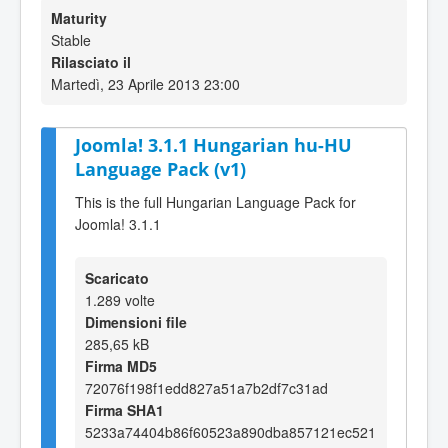
Maturity
Stable
Rilasciato il
Martedì, 23 Aprile 2013 23:00
Joomla! 3.1.1 Hungarian hu-HU
Language Pack (v1)
This is the full Hungarian Language Pack for
Joomla! 3.1.1
Scaricato
1.289 volte
Dimensioni file
285,65 kB
Firma MD5
72076f198f1edd827a51a7b2df7c31ad
Firma SHA1
5233a74404b86f60523a890dba857121ec521