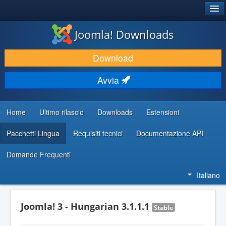
®
JOOMLA!
Joomla! Downloads
SCARICA & ESTENDI
Download
SCOPRI & IMPARA
Avvia
COMUNITÀ & SUPPORTO
RISORSE PER SVILUPPATORI
Home
Ultimo rilascio
Downloads
Estensioni
Pacchetti Lingua
Requisiti tecnici
Documentazione API
Domande Frequenti
Italiano
Joomla! 3 - Hungarian 3.1.1.1
Stable