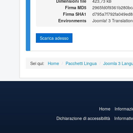
Dimensioni file
423,73 kB
Firma MD5
2965fd0f9361b280bc
Firma SHA1
d795a7f792fa049ed
Environments
Joomla! 3 Translation
Scarica adesso
Sei qui:
Home
/
Pacchetti Lingua
/
Joomla 3 Lang
Home
Informazi
Dichiarazione di accessibilità
Informati