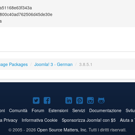
a51168e63f343a
8800c40ad762506d45de30e
s
uage Packages
/
Joomla! 3 - German
/
3.8.5.1
Joomla!
Joomla!
Joomla!
Joomla!
Joomla!
Joomla!
Joomla!
su
su
su
su
su
su
su
oni
Comunità
Forum
Estensioni
Servizi
Documentazione
Svil
Twitter
Facebook
YouTube
LinkedIn
Pinterest
Instagram
GitHub
va Privacy
Informativa Cookie
Sponsorizza Joomla! con $5
Aiuta a
© 2005 - 2026
Open Source Matters, Inc.
Tutti i diritti riservati.