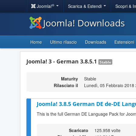
®
Joomla!
Scarica & Estendi
Scopri & 
Joomla! Downloads
Home
Ultimo rilascio
Downloads
Estensioni
Joomla! 3 - German 3.8.5.1
Stable
Maturity
Stable
Rilasciato il
Lunedì, 05 Febbraio 2018 
Joomla! 3.8.5 German DE de-DE Lang
This is the full German DE Language Pack for Joom
Scaricato
125.958 volte