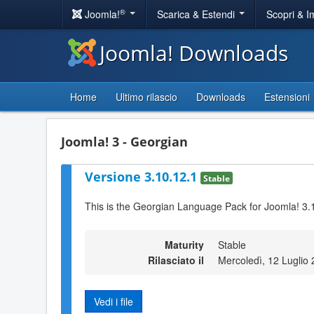
®
Joomla!
Scarica & Estendi
Scopri & 
Joomla! Downloads
Home
Ultimo rilascio
Downloads
Estensioni
Joomla! 3 - Georgian
Versione 3.10.12.1
Stable
This is the Georgian Language Pack for Joomla! 3.
Maturity
Stable
Rilasciato il
Mercoledì, 12 Luglio
Vedi i file