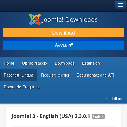
®
JOOMLA!
Joomla! Downloads
SCARICA & ESTENDI
Download
SCOPRI & IMPARA
Avvia
COMUNITÀ & SUPPORTO
RISORSE PER SVILUPPATORI
Home
Ultimo rilascio
Downloads
Estensioni
Pacchetti Lingua
Requisiti tecnici
Documentazione API
Domande Frequenti
Italiano
Joomla! 3 - English (USA) 3.3.0.1
Stable