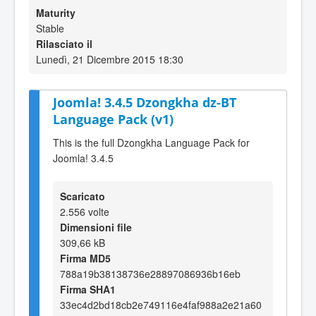
Maturity
Stable
Rilasciato il
Lunedì, 21 Dicembre 2015 18:30
Joomla! 3.4.5 Dzongkha dz-BT
Language Pack (v1)
This is the full Dzongkha Language Pack for
Joomla! 3.4.5
Scaricato
2.556 volte
Dimensioni file
309,66 kB
Firma MD5
788a19b38138736e28897086936b16eb
Firma SHA1
33ec4d2bd18cb2e749116e4faf988a2e21a60