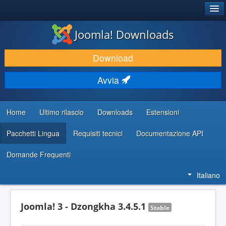
®
JOOMLA!
Joomla! Downloads
SCARICA & ESTENDI
Download
SCOPRI & IMPARA
Avvia
COMUNITÀ & SUPPORTO
RISORSE PER SVILUPPATORI
Home
Ultimo rilascio
Downloads
Estensioni
Pacchetti Lingua
Requisiti tecnici
Documentazione API
Domande Frequenti
Italiano
Joomla! 3 - Dzongkha 3.4.5.1
Stable