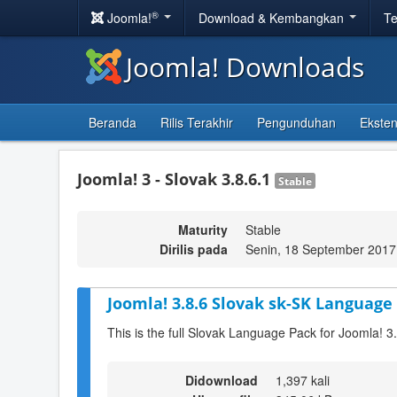
®
Joomla!
Download & Kembangkan
Te
Joomla! Downloads
Beranda
Rilis Terakhir
Pengunduhan
Eksten
Joomla! 3 - Slovak 3.8.6.1
Stable
Maturity
Stable
Dirilis pada
Senin, 18 September 2017
Joomla! 3.8.6 Slovak sk-SK Language 
This is the full Slovak Language Pack for Joomla! 3
Didownload
1,397 kali