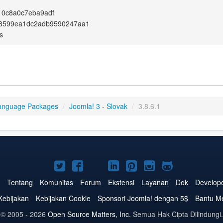
10c8a0c7eba9adf
8599ea1dc2adb9590247aa1
s
anguage Packages
/
Joomla! 3 - Slovak
/
3.8.6.1
Joomla!
Joomla!
Joomla!
Joomla!
Joomla!
Joomla!
Joomla!
di
di
di
di
di
di
di
Tentang
Komunitas
Forum
Ekstensi
Layanan
Dok
Develop
Twitter
Facebook
YouTube
LinkedIn
Pinterest
Instagram
GitHub
Kebijakan
Kebijakan Cookie
Sponsori Joomla! dengan 5$
Bantu M
© 2005 - 2026
Open Source Matters, Inc.
Semua Hak Cipta Dilindungi.