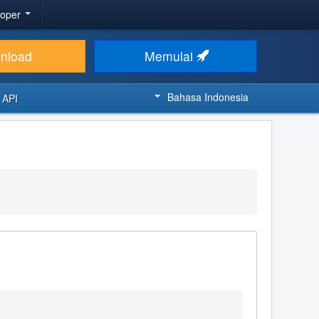
loper
nload
Memulai
Bahasa Indonesia
 API