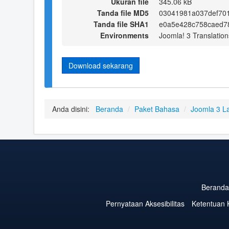
Ukuran file
345.06 kB
Tanda file MD5
03041981a037def70
Tanda file SHA1
e0a5e428c758caed7
Environments
Joomla! 3 Translation
Download sekarang
Anda disini:
Beranda
/
Paket Bahasa
/
Joomla 3 L
Beranda
Pernyataan Aksesibilitas
Ketentuan 