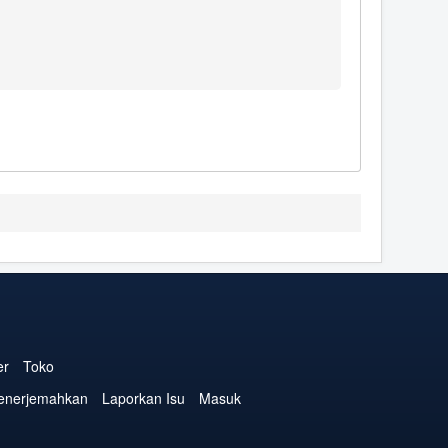
er
Toko
enerjemahkan
Laporkan Isu
Masuk