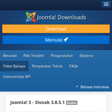
®
JOOMLA!
Joomla! Downloads
DOWNLOAD & KEMBANGKAN
Download
TEMUKAN & PELAJARI
Memulai
DUKUNGAN & KOMUNITAS
REFERENSI DEVELOPER
Beranda
Rilis Terakhir
Pengunduhan
Ekstensi
Paket Bahasa
Persyaratan Teknis
FAQs
Dokumentasi API
Bahasa Indonesia
Joomla! 3 - Slovak 3.8.5.1
Stable