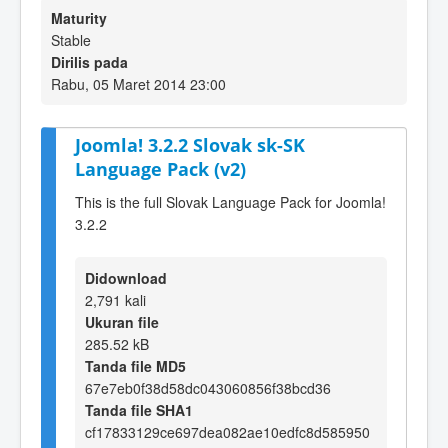
Maturity
Stable
Dirilis pada
Rabu, 05 Maret 2014 23:00
Joomla! 3.2.2 Slovak sk-SK
Language Pack (v2)
This is the full Slovak Language Pack for Joomla!
3.2.2
Didownload
2,791 kali
Ukuran file
285.52 kB
Tanda file MD5
67e7eb0f38d58dc043060856f38bcd36
Tanda file SHA1
cf17833129ce697dea082ae10edfc8d585950