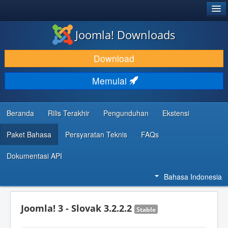
®
JOOMLA!
Joomla! Downloads
DOWNLOAD & KEMBANGKAN
Download
TEMUKAN & PELAJARI
Memulai
DUKUNGAN & KOMUNITAS
REFERENSI DEVELOPER
Beranda
Rilis Terakhir
Pengunduhan
Ekstensi
Paket Bahasa
Persyaratan Teknis
FAQs
Dokumentasi API
Bahasa Indonesia
Joomla! 3 - Slovak 3.2.2.2
Stable