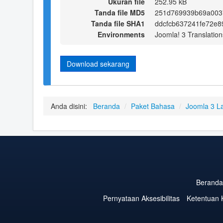
Ukuran file
252.95 kB
Tanda file MD5
251d769939b69a003
Tanda file SHA1
ddcfcb637241fe72e
Environments
Joomla! 3 Translation
Download sekarang
Anda disini:
Beranda
/
Paket Bahasa
/
Joomla 3 L
Beranda
Pernyataan Aksesibilitas
Ketentuan 