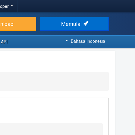
loper
nload
Memulai
Bahasa Indonesia
 API