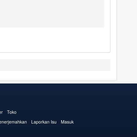
er
Toko
enerjemahkan
Laporkan Isu
Masuk