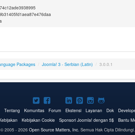
74c12ade3938995
89b31405fd1aea87e476daa
s
anguage Packages
/
Joomla! 3 - Serbian (Latin)
/
3.0.0.1
Joomla!
Joomla!
Joomla!
Joomla!
Joomla!
Joomla!
Joomla!
di
di
di
di
di
di
di
Tentang
Komunitas
Forum
Ekstensi
Layanan
Dok
Develop
Twitter
Facebook
YouTube
LinkedIn
Pinterest
Instagram
GitHub
Kebijakan
Kebijakan Cookie
Sponsori Joomla! dengan 5$
Bantu M
© 2005 - 2026
Open Source Matters, Inc.
Semua Hak Cipta Dilindungi.