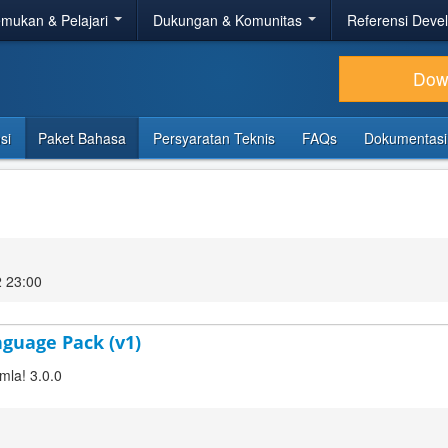
mukan & Pelajari
Dukungan & Komunitas
Referensi Deve
Dow
si
Paket Bahasa
Persyaratan Teknis
FAQs
Dokumentasi
 23:00
nguage Pack (v1)
mla! 3.0.0