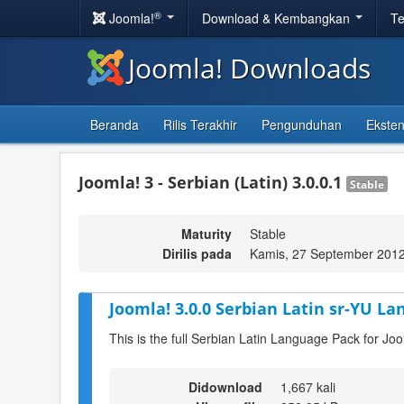
®
Joomla!
Download & Kembangkan
Te
Joomla! Downloads
Beranda
Rilis Terakhir
Pengunduhan
Eksten
Joomla! 3 - Serbian (Latin) 3.0.0.1
Stable
Maturity
Stable
Dirilis pada
Kamis, 27 September 2012
Joomla! 3.0.0 Serbian Latin sr-YU La
This is the full Serbian Latin Language Pack for Joo
Didownload
1,667 kali