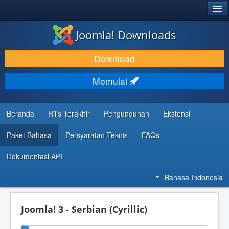
®
JOOMLA!
Joomla! Downloads
DOWNLOAD & KEMBANGKAN
Download
TEMUKAN & PELAJARI
Memulai
DUKUNGAN & KOMUNITAS
REFERENSI DEVELOPER
Beranda
Rilis Terakhir
Pengunduhan
Ekstensi
Paket Bahasa
Persyaratan Teknis
FAQs
Dokumentasi API
Bahasa Indonesia
Joomla! 3 - Serbian (Cyrillic)