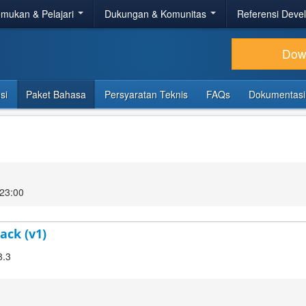
mukan & Pelajari
Dukungan & Komunitas
Referensi Deve
Dow
si
Paket Bahasa
Persyaratan Teknis
FAQs
Dokumentasi
23:00
ack (v1)
8.3