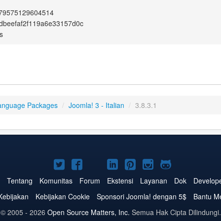
e79575129604514
dbeefaf2f119a6e33157d0c
s
anguage Packages
/
Joomla! 3 - Italian
/
3.8.3.1
Joomla!
Joomla!
Joomla!
Joomla!
Joomla!
Joomla!
Joomla!
di
di
di
di
di
di
di
Tentang
Komunitas
Forum
Ekstensi
Layanan
Dok
Develop
Twitter
Facebook
YouTube
LinkedIn
Pinterest
Instagram
GitHub
Kebijakan
Kebijakan Cookie
Sponsori Joomla! dengan 5$
Bantu M
© 2005 - 2026
Open Source Matters, Inc.
Semua Hak Cipta Dilindungi.