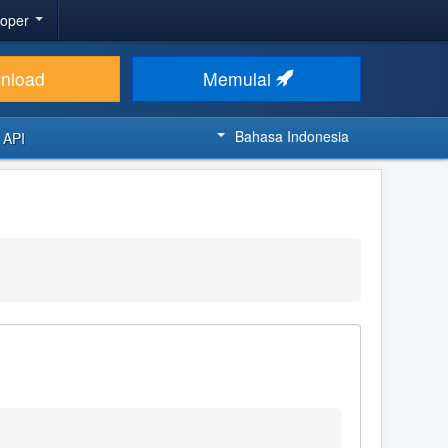
loper
nload
Memulai
Bahasa Indonesia
 API