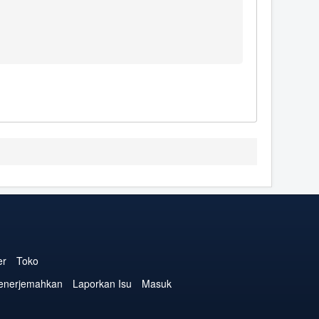
er
Toko
enerjemahkan
Laporkan Isu
Masuk