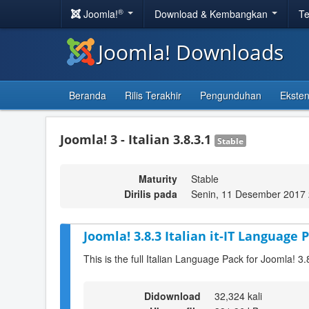
®
Joomla!
Download & Kembangkan
Te
Joomla! Downloads
Beranda
Rilis Terakhir
Pengunduhan
Eksten
Joomla! 3 - Italian 3.8.3.1
Stable
Maturity
Stable
Dirilis pada
Senin, 11 Desember 2017 
Joomla! 3.8.3 Italian it-IT Language P
This is the full Italian Language Pack for Joomla! 3.
Didownload
32,324 kali