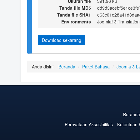
Ukuran file
391.96 kB
Tanda file MD5
dd9d3acebf5e1ce3f
Tanda file SHA1
e63c01e28a41d3daa
Environments
Joomla! 3 Translation
Download sekarang
Anda disini:
Beranda
/
Paket Bahasa
/
Joomla 3 L
Beranda
Pernyataan Aksesibilitas
Ketentuan 