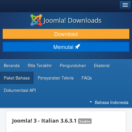
®
JOOMLA!
Joomla! Downloads
DOWNLOAD & KEMBANGKAN
Download
TEMUKAN & PELAJARI
Memulai
DUKUNGAN & KOMUNITAS
REFERENSI DEVELOPER
Beranda
Rilis Terakhir
Pengunduhan
Ekstensi
Paket Bahasa
Persyaratan Teknis
FAQs
Dokumentasi API
Bahasa Indonesia
Joomla! 3 - Italian 3.6.3.1
Stable