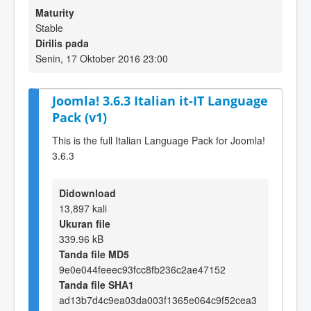
Maturity
Stable
Dirilis pada
Senin, 17 Oktober 2016 23:00
Joomla! 3.6.3 Italian it-IT Language
Pack (v1)
This is the full Italian Language Pack for Joomla!
3.6.3
Didownload
13,897 kali
Ukuran file
339.96 kB
Tanda file MD5
9e0e044feeec93fcc8fb236c2ae47152
Tanda file SHA1
ad13b7d4c9ea03da003f1365e064c9f52cea3