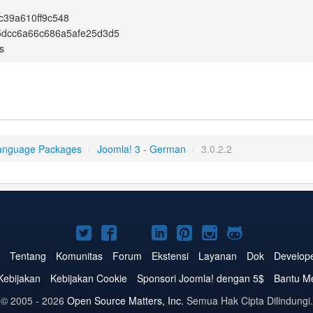
c39a610ff9c548
5dcc6a66c686a5afe25d3d5
s
anguage Packages
/
Joomla! 3 - German
/
3.0.2.2
Joomla!
Joomla!
Joomla!
Joomla!
Joomla!
Joomla!
Joomla!
di
di
di
di
di
di
di
Tentang
Komunitas
Forum
Ekstensi
Layanan
Dok
Develop
Twitter
Facebook
YouTube
LinkedIn
Pinterest
Instagram
GitHub
Kebijakan
Kebijakan Cookie
Sponsori Joomla! dengan 5$
Bantu M
© 2005 - 2026
Open Source Matters, Inc.
Semua Hak Cipta Dilindungi.