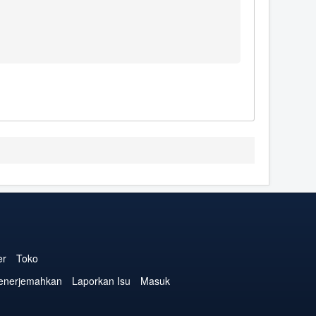
er
Toko
enerjemahkan
Laporkan Isu
Masuk