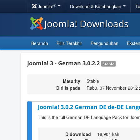
®
Joomla!
Download & Kembangkan
Te
Joomla! Downloads
Beranda
Rilis Terakhir
Pengunduhan
Eksten
Joomla! 3 - German 3.0.2.2
Stable
Maturity
Stable
Dirilis pada
Rabu, 07 November 2012 
Joomla! 3.0.2 German DE de-DE Lang
This is the full German DE Language Pack for Joom
Didownload
16,904 kali