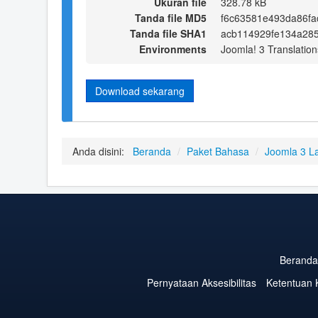
Ukuran file
328.78 kB
Tanda file MD5
f6c63581e493da86fa
Tanda file SHA1
acb114929fe134a28
Environments
Joomla! 3 Translation
Download sekarang
Anda disini:
Beranda
/
Paket Bahasa
/
Joomla 3 L
Beranda
Pernyataan Aksesibilitas
Ketentuan 