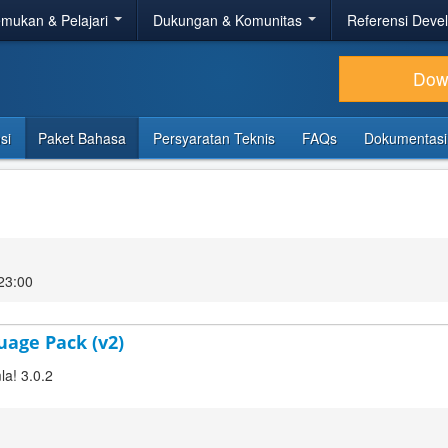
mukan & Pelajari
Dukungan & Komunitas
Referensi Deve
Dow
si
Paket Bahasa
Persyaratan Teknis
FAQs
Dokumentasi
23:00
uage Pack (v2)
la! 3.0.2