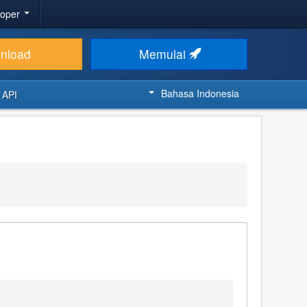
loper
nload
Memulai
Bahasa Indonesia
 API