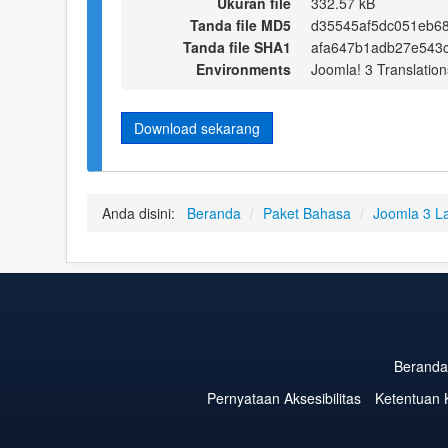
Ukuran file
332.57 kB
Tanda file MD5
d35545af5dc051eb68
Tanda file SHA1
afa647b1adb27e543
Environments
Joomla! 3 Translation
Download sekarang
Anda disini:
Beranda
/
Paket Bahasa
/
Joomla 3 L
Beranda
Pernyataan Aksesibilitas
Ketentuan 