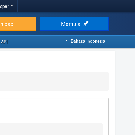
loper
nload
Memulai
Bahasa Indonesia
 API