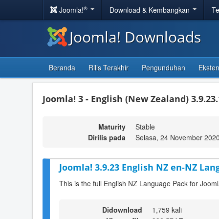
®
Joomla!
Download & Kembangkan
Te
Joomla! Downloads
Beranda
Rilis Terakhir
Pengunduhan
Eksten
Joomla! 3 - English (New Zealand) 3.9.23
Maturity
Stable
Dirilis pada
Selasa, 24 November 2020
Joomla! 3.9.23 English NZ en-NZ Lan
This is the full English NZ Language Pack for Jooml
Didownload
1,759 kali