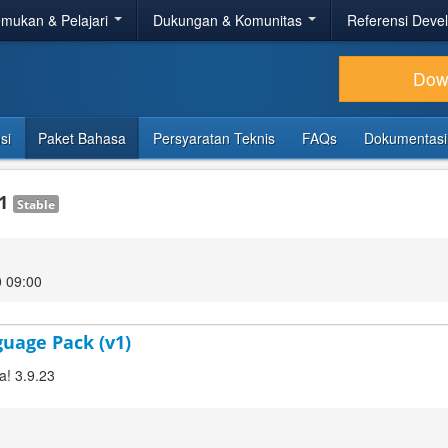
mukan & Pelajari
Dukungan & Komunitas
Referensi Deve
Dow
si
Paket Bahasa
Persyaratan Teknis
FAQs
Dokumentasi
.1
Stable
 09:00
guage Pack (v1)
a! 3.9.23