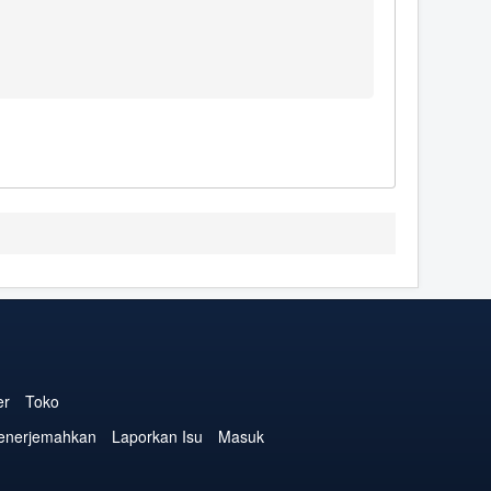
er
Toko
enerjemahkan
Laporkan Isu
Masuk