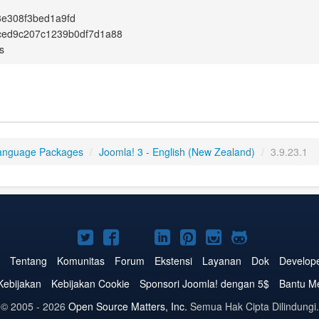
e308f3bed1a9fd
ced9c207c1239b0df7d1a88
s
anguage Packages
/
Joomla! 3 - English (New Zealand)
/
3.9.23.1
Joomla!
Joomla!
Joomla!
Joomla!
Joomla!
Joomla!
Joomla!
di
di
di
di
di
di
di
Tentang
Komunitas
Forum
Ekstensi
Layanan
Dok
Develop
Twitter
Facebook
YouTube
LinkedIn
Pinterest
Instagram
GitHub
Kebijakan
Kebijakan Cookie
Sponsori Joomla! dengan 5$
Bantu M
© 2005 - 2026
Open Source Matters, Inc.
Semua Hak Cipta Dilindungi.