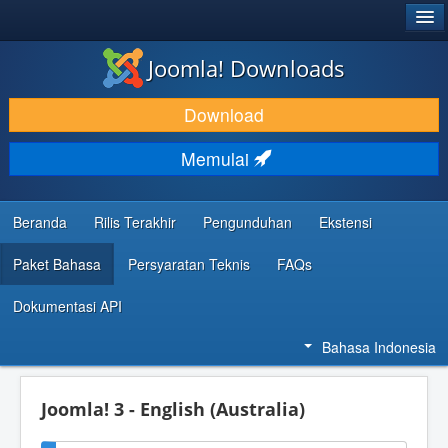
®
JOOMLA!
Joomla! Downloads
DOWNLOAD & KEMBANGKAN
Download
TEMUKAN & PELAJARI
Memulai
DUKUNGAN & KOMUNITAS
REFERENSI DEVELOPER
Beranda
Rilis Terakhir
Pengunduhan
Ekstensi
Paket Bahasa
Persyaratan Teknis
FAQs
Dokumentasi API
Bahasa Indonesia
Joomla! 3 - English (Australia)