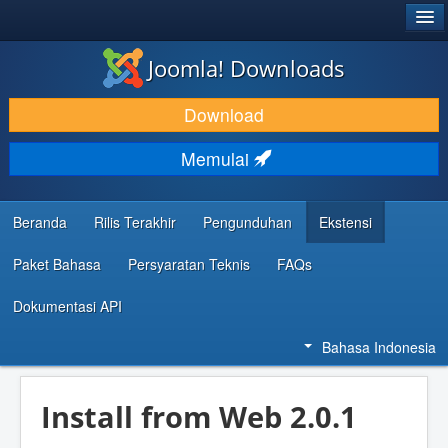
®
JOOMLA!
Joomla! Downloads
DOWNLOAD & KEMBANGKAN
Download
TEMUKAN & PELAJARI
Memulai
DUKUNGAN & KOMUNITAS
REFERENSI DEVELOPER
Beranda
Rilis Terakhir
Pengunduhan
Ekstensi
Paket Bahasa
Persyaratan Teknis
FAQs
Dokumentasi API
Bahasa Indonesia
Install from Web 2.0.1