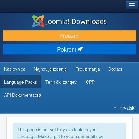
®
JOOMLA!
Joomla! Downloads
DOWNLOAD & EXTEND
Preuzmi
DISCOVER & LEARN
Pokreni
COMMUNITY & SUPPORT
DEVELOPER RESOURCES
Naslovnica
Najnovije izdanje
Preuzimanja
Dodaci
Language Packs
Tehnički zahtjevi
ČPP
API Dokumentacija
Hrvatski
This page is not yet fully available in your
language. Make a gift to your community by