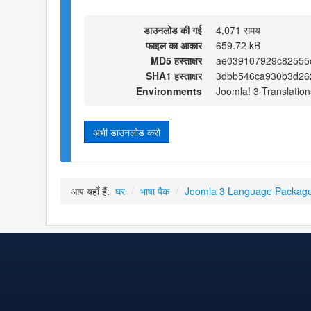
डाउनलोड की गई
4,071 समय
फाइल का आकार
659.72 kB
MD5 हस्ताक्षर
ae039107929c82555
SHA1 हस्ताक्षर
3dbb546ca930b3d26
Environments
Joomla! 3 Translation
अभी डाउनलोड करो
आप यहाँ हैं:
घर
/
भाषा पैक
/
Joomla 3 Language Packag