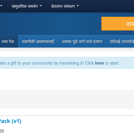
सामुदायिक समर्थन
डेवलपर संसाधन
डा
भाषा पैक
तकनीकी आवश्यकताएँ
अक्सर पूछे जाने वाले प्रशन
एपीआई दस्तावे
ake a gift to your community by translating it! Click
here
to start.
ack (v1)
.25