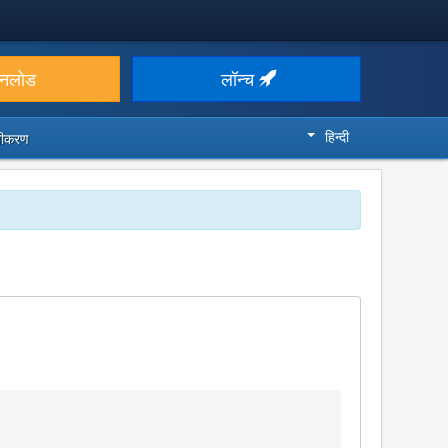
उनलोड
लॉन्च
हिन्दी
ज़ीकरण