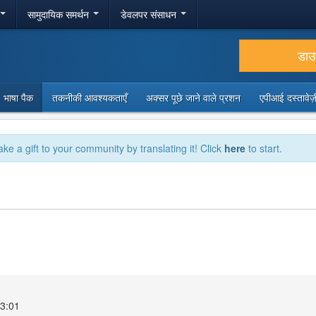
सामुदायिक समर्थन
डेवलपर संसाधन
डा
भाषा पैक
तकनीकी आवश्यकताएँ
अक्सर पूछे जाने वाले प्रशन
एपीआई दस्तावे
ake a gift to your community by translating it! Click
here
to start.
13:01