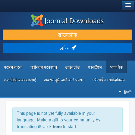
®
जूमला!
Joomla! Downloads
डाउनलोड करें और बढ़ाएं
डाउनलोड
खोजें और जानें
लॉन्च
सामुदायिक समर्थन
डेवलपर संसाधन
प्रारंभ करना
नवीनतम प्रकाशन
डाउनलोड
एक्सटेंशन
भाषा पैक
तकनीकी आवश्यकताएँ
अक्सर पूछे जाने वाले प्रशन
एपीआई दस्तावेज़ीकरण
हिन्दी
This page is not yet fully available in your
language. Make a gift to your community by
translating it! Click
here
to start.