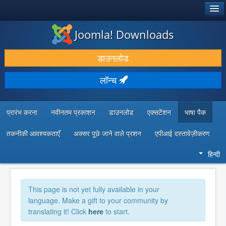
®
जूमला!
Joomla! Downloads
डाउनलोड करें और बढ़ाएं
डाउनलोड
खोजें और जानें
लॉन्च
सामुदायिक समर्थन
डेवलपर संसाधन
प्रारंभ करना
नवीनतम प्रकाशन
डाउनलोड
एक्सटेंशन
भाषा पैक
तकनीकी आवश्यकताएँ
अक्सर पूछे जाने वाले प्रशन
एपीआई दस्तावेज़ीकरण
हिन्दी
This page is not yet fully available in your
language. Make a gift to your community by
translating it! Click
here
to start.