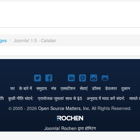
ages
/
Joomla! 1.5 - Catalan
Joomla!
Joomla!
Joomla!
Joomla!
Joomla!
Joomla!
Joomla!
Twitter
Facebook
GitHub
LinkedIn
Pinterest
Instagram
GitHub
घर
के बारे में
समुदाय
मंच
एक्सटेंशन
सेवाएं
डॉक्स
डेवलपर
दुकान
पे
पे
पे
पे
पे
पे
पे
ीति
कूकी नीति संदर्भ:
प्रायोजक जूमला! साथ से $5
अनुवाद में मदद करें संदर्भ:
मामले क
© 2005 - 2026
Open Source Matters, Inc.
All Rights Reserved.
Joomla!
Rochen द्वारा होस्टिंग