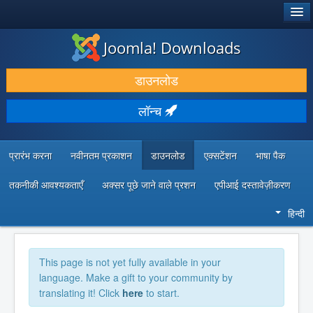
®
जूमला!
Joomla! Downloads
डाउनलोड करें और बढ़ाएं
डाउनलोड
खोजें और जानें
लॉन्च
सामुदायिक समर्थन
डेवलपर संसाधन
प्रारंभ करना
नवीनतम प्रकाशन
डाउनलोड
एक्सटेंशन
भाषा पैक
तकनीकी आवश्यकताएँ
अक्सर पूछे जाने वाले प्रशन
एपीआई दस्तावेज़ीकरण
हिन्दी
This page is not yet fully available in your
language. Make a gift to your community by
translating it! Click
here
to start.