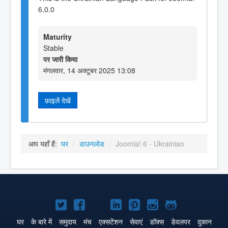
6.0.0
Maturity
Stable
पर जारी किया
मंगलवार, 14 अक्टूबर 2025 13:08
फ़ाइलें देखें
आप यहाँ हैं:
घर
/
डाउनलोड
/
Joomla! 6 - Ukrainian
Joomla!
Joomla!
Joomla!
Joomla!
Joomla!
Joomla!
Joomla!
Twitter
Facebook
GitHub
LinkedIn
Pinterest
Instagram
GitHub
घर
के बारे में
समुदाय
मंच
एक्सटेंशन
सेवाएं
डॉक्स
डेवलपर
दुकान