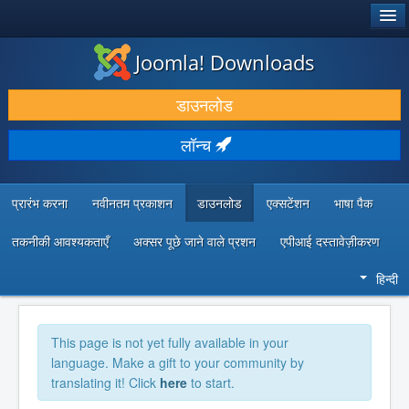
®
जूमला!
Joomla! Downloads
डाउनलोड करें और बढ़ाएं
डाउनलोड
खोजें और जानें
लॉन्च
सामुदायिक समर्थन
डेवलपर संसाधन
प्रारंभ करना
नवीनतम प्रकाशन
डाउनलोड
एक्सटेंशन
भाषा पैक
तकनीकी आवश्यकताएँ
अक्सर पूछे जाने वाले प्रशन
एपीआई दस्तावेज़ीकरण
हिन्दी
This page is not yet fully available in your
language. Make a gift to your community by
translating it! Click
here
to start.