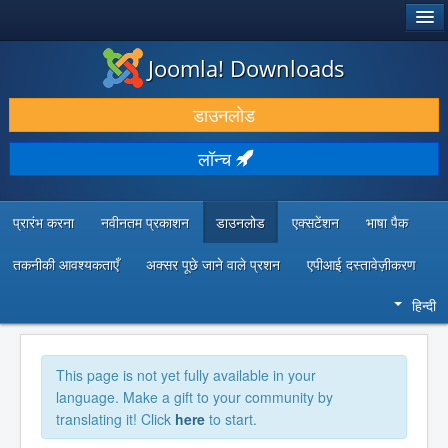
®
जूमला!
Joomla! Downloads
डाउनलोड करें और बढ़ाएं
डाउनलोड
खोजें और जानें
लॉन्च
सामुदायिक समर्थन
डेवलपर संसाधन
प्रारंभ करना
नवीनतम प्रकाशन
डाउनलोड
एक्सटेंशन
भाषा पैक
तकनीकी आवश्यकताएँ
अक्सर पूछे जाने वाले प्रशन
एपीआई दस्तावेज़ीकरण
हिन्दी
This page is not yet fully available in your
language. Make a gift to your community by
translating it! Click
here
to start.